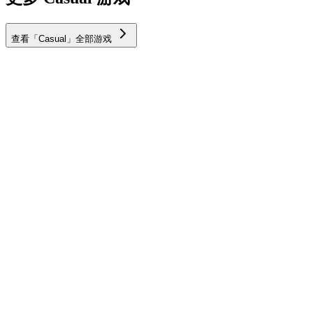
查看「Casual」全部游戏
热门
I'm weak at the start
15,183
#
8
新游
Dish Stack
13,436
#
9